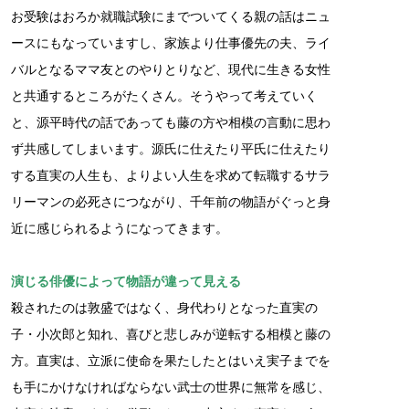
お受験はおろか就職試験にまでついてくる親の話はニュ
ースにもなっていますし、家族より仕事優先の夫、ライ
バルとなるママ友とのやりとりなど、現代に生きる女性
と共通するところがたくさん。そうやって考えていく
と、源平時代の話であっても藤の方や相模の言動に思わ
ず共感してしまいます。源氏に仕えたり平氏に仕えたり
する直実の人生も、よりよい人生を求めて転職するサラ
リーマンの必死さにつながり、千年前の物語がぐっと身
近に感じられるようになってきます。
演じる俳優によって物語が違って見える
殺されたのは敦盛ではなく、身代わりとなった直実の
子・小次郎と知れ、喜びと悲しみが逆転する相模と藤の
方。直実は、立派に使命を果たしたとはいえ実子までを
も手にかけなければならない武士の世界に無常を感じ、