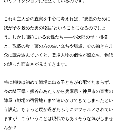
いうフィクションに仕立てているのです。
これを主人公の直実を中心に考えれば、“忠義のために
我が子を殺めた男の物語”ということになるのでしょ
う。しかし“脇”にいる女性たち――小次郎の母・相模
と、敦盛の母・藤の方の生い立ちや境遇、心の動きを丹
念に読み込んでいくと、登場人物の個性が際立ち、物語
の違った面白さが見えてきます。
特に相模は初めて戦場に出る子どもが心配でたまらず、
今の埼玉県・熊谷市あたりから兵庫県・神戸市の直実の
陣屋（戦場の宿営地）まで追いかけてきてしまったとい
う設定。ちょっと度が過ぎたふうにデフォルメされてい
ますが、こういうことは現代でもありそうな気がしませ
んか？