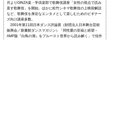
月よりGINZA楽・学倶楽部で歌舞伎講座「女性の視点で読み
直す歌舞伎」を開始。ほかに松竹シネマ歌舞伎の上映前解説
など、歌舞伎を身近なエンタメとして楽しむためのビギナー
ズ向け講座多数。
2001年第11回日本ダンス評論賞（財団法人日本舞台芸術
振興会／新書館ダンスマガジン）「同性愛の至福と絶望－
AMP版『白鳥の湖』をプルースト世界から読み解く」で佳作
入賞。日本劇作家協会会員。『歌舞伎彩歌』（衛星劇場での
歌舞伎放送に合わせた作品紹介コラム
http://www.eigeki.com/special/column/kabukisaika_n01）、
雑誌『月刊スカパー！』でコラム「舞台のミカタ」をそれぞ
れ連載中。
記事一覧
2014.05.02
最終回 さあ、歌舞伎を観にいきましょう
2014.04.24
第3回 観客の熱気が舞台をつくる
2014.04.08
第2回 現代のエンターテインメントに息づく歌舞伎
2014.03.24
第1回 ヒロインに注目すると、歌舞伎が面白くなる