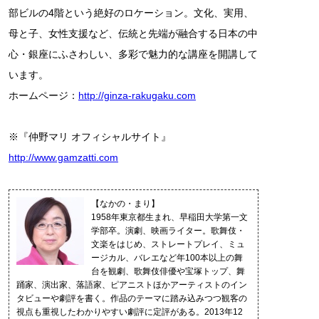
部ビルの4階という絶好のロケーション。文化、実用、
母と子、女性支援など、伝統と先端が融合する日本の中
心・銀座にふさわしい、多彩で魅力的な講座を開講して
います。
ホームページ：
http://ginza-rakugaku.com
※『仲野マリ オフィシャルサイト』
http://www.gamzatti.com
【なかの・まり】
1958年東京都生まれ、早稲田大学第一文
学部卒。演劇、映画ライター。歌舞伎・
文楽をはじめ、ストレートプレイ、ミュ
ージカル、バレエなど年100本以上の舞
台を観劇、歌舞伎俳優や宝塚トップ、舞
踊家、演出家、落語家、ピアニストほかアーティストのイン
タビューや劇評を書く。作品のテーマに踏み込みつつ観客の
視点も重視したわかりやすい劇評に定評がある。2013年12