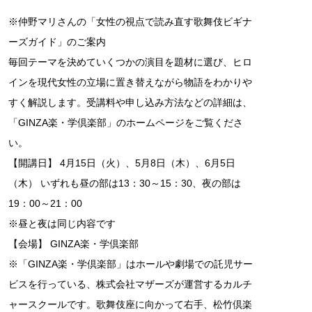
※仲野マリさんの「女性の視点で読み直す歌舞伎ビギナ
ーズガイド」のご案内
毎回テーマを決めていくつかの演目を題材に選び、ヒロ
インを現代女性の立場に置き替えながら物語をわかりや
すく解説します。受講料や申し込み方法などの詳細は、
「GINZA楽・学倶楽部」のホームページをご覧くださ
い。
【開講日】 4月15日（火）、5月8日（木）、6月5日
（木） いずれも昼の部は13：30～15：30、夜の部は
19：00～21：00
※昼と夜は同じ内容です
【会場】 GINZA楽・学倶楽部
※「GINZA楽・学倶楽部」はホールや劇場での託児サー
ビスを行っている、株式会社マザーズが運営するカルチ
ャースクールです。歌舞伎座に向かって右手、松竹倶楽