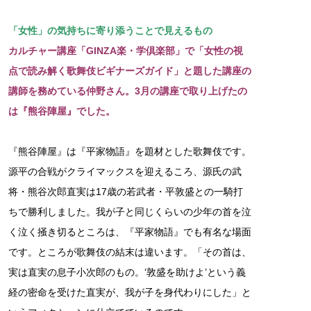
「女性」の気持ちに寄り添うことで見えるもの
カルチャー講座「GINZA楽・学倶楽部」で「女性の視
点で読み解く歌舞伎ビギナーズガイド」と題した講座の
講師を務めている仲野さん。3月の講座で取り上げたの
は『熊谷陣屋』でした。
『熊谷陣屋』は『平家物語』を題材とした歌舞伎です。
源平の合戦がクライマックスを迎えるころ、源氏の武
将・熊谷次郎直実は17歳の若武者・平敦盛との一騎打
ちで勝利しました。我が子と同じくらいの少年の首を泣
く泣く掻き切るところは、『平家物語』でも有名な場面
です。ところが歌舞伎の結末は違います。「その首は、
実は直実の息子小次郎のもの。‘敦盛を助けよ’という義
経の密命を受けた直実が、我が子を身代わりにした」と