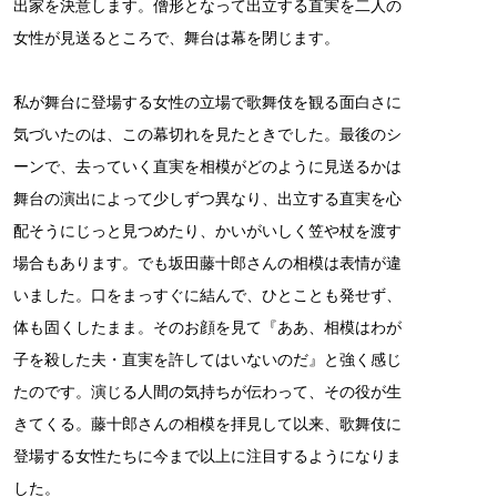
出家を決意します。僧形となって出立する直実を二人の
女性が見送るところで、舞台は幕を閉じます。
私が舞台に登場する女性の立場で歌舞伎を観る面白さに
気づいたのは、この幕切れを見たときでした。最後のシ
ーンで、去っていく直実を相模がどのように見送るかは
舞台の演出によって少しずつ異なり、出立する直実を心
配そうにじっと見つめたり、かいがいしく笠や杖を渡す
場合もあります。でも坂田藤十郎さんの相模は表情が違
いました。口をまっすぐに結んで、ひとことも発せず、
体も固くしたまま。そのお顔を見て『ああ、相模はわが
子を殺した夫・直実を許してはいないのだ』と強く感じ
たのです。演じる人間の気持ちが伝わって、その役が生
きてくる。藤十郎さんの相模を拝見して以来、歌舞伎に
登場する女性たちに今まで以上に注目するようになりま
した。